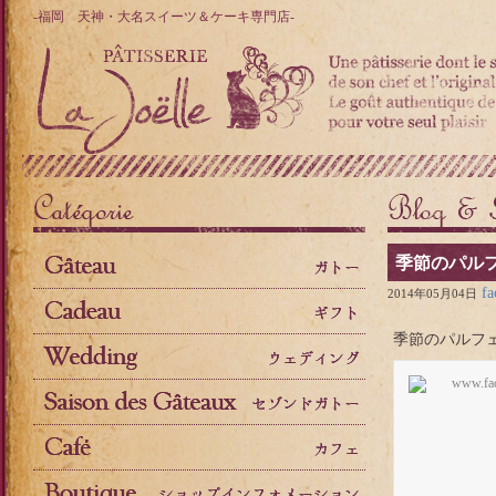
-福岡 天神・大名スイーツ＆ケーキ専門店-
季節のパル
fa
2014年05月04日
季節のパルフ
www.fa