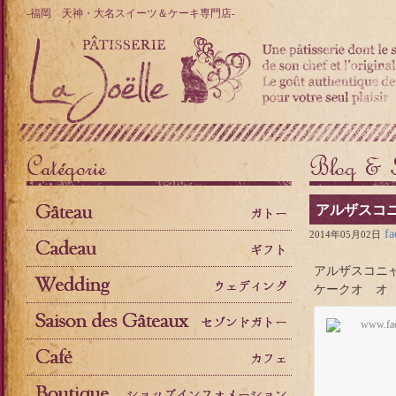
-福岡 天神・大名スイーツ＆ケーキ専門店-
アルザスコニ
fa
2014年05月02日
アルザスコニ
ケークオ オ
www.fa